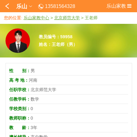
乐山
乐山家教
13581564328
您的位置:
乐山家教中心
>
北京师范大学
>
王老师
教员编号：59958
姓名：王老师（男）
性 别：
男
高 考 地：
河南
任职学校：
北京师范大学
任教学科：
数学
学校类别：
0
教师职称：
0
教 龄：
3年
擅长辅导：
高中数学