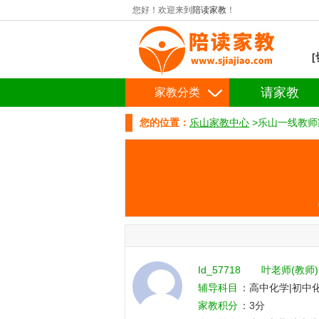
您好！欢迎来到
陪读家教
！
请家教
家教分类
您的位置：
乐山家教中心
>乐山一线教师
Id_57718
叶老师(教师)
辅导科目
：高中化学|初中
家教积分
：3分