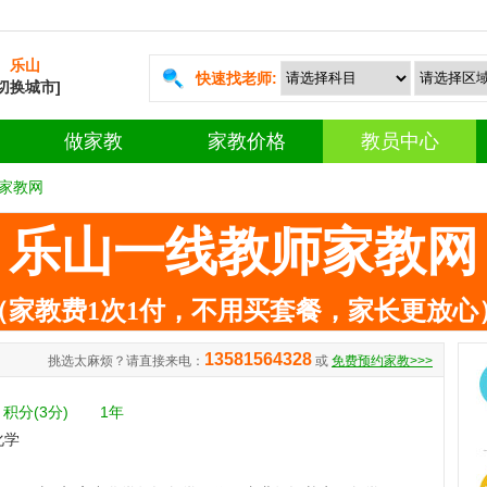
乐山
快速找老师:
[切换城市]
做家教
家教价格
教员中心
家教网
乐山一线教师家教网
（家教费1次1付，不用买套餐，家长更放心
13581564328
挑选太麻烦？请直接来电：
或
免费预约家教>>>
积分(3分)
1年
化学