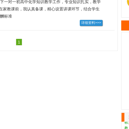
下一对一初高中化学知识教学工作，专业知识扎实，教学
在家教课前，我认真备课，精心设置讲课环节，结合学生
授课思路；课堂上，及时鼓励学生的思考，并鼓励他和我
酬标准
详细资料>>>
我都会及时进行反思本节课。经过系统化辅导后学生成绩
渐有了兴趣。
1
张
教
作
王
第
天
康
教
教