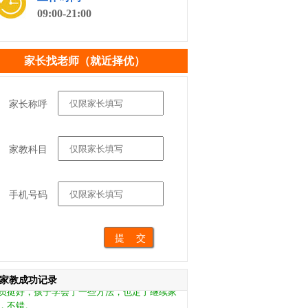
09:00-21:00
家长找老师（就近择优）
家长称呼
家教科目
家长反馈与刘教员成功家教：
员很负责，能引导孩子的兴趣，希望能长期合
手机号码
，很不错。
家长反馈与王教员成功家教：
一次来小朋友还蛮喜欢教员的，挺好的约了今
继续家教。
家长反馈与宁教员成功家教：
家教成功记录
员挺好，孩子学会了一些方法，也定了继续家
，不错。