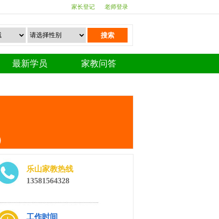
家长登记
老师登录
搜索
最新学员
家教问答
）
乐山家教热线
13581564328
工作时间