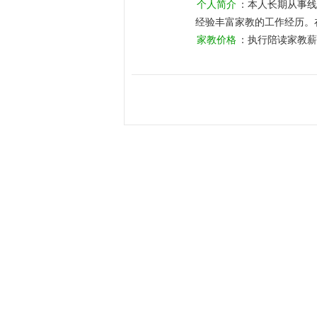
个人简介
：本人长期从事线
经验丰富家教的工作经历。
的特点，进行针对性的计划
家教价格
：执行陪读家教薪
交流学习心得。每次课后，
有明显提高，学生对化学逐